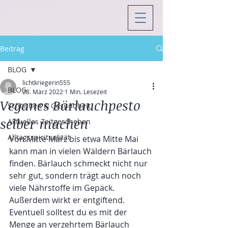
Beitrag
BLOG
lichtkriegerin555
BLOG
28. März 2022
1 Min. Lesezeit
Veganes Bärlauchpesto
Schönheit & Gesundheit
selber machen
Aktuelles Zeitgeschehen
Alltagsspiritualität
Von Mitte März bis etwa Mitte Mai 
kann man in vielen Wäldern Bärlauch 
finden. Bärlauch schmeckt nicht nur 
sehr gut, sondern trägt auch noch 
viele Nährstoffe im Gepäck. 
Außerdem wirkt er entgiftend. 
Eventuell solltest du es mit der 
Menge an verzehrtem Bärlauch 