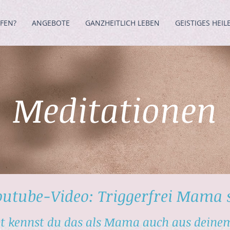
FEN?
ANGEBOTE
GANZHEITLICH LEBEN
GEISTIGES HEIL
en
Meditationen
schaftstagebuch
outube-Video: Triggerfrei Mama 
ht kennst du das als Mama auch aus deinem