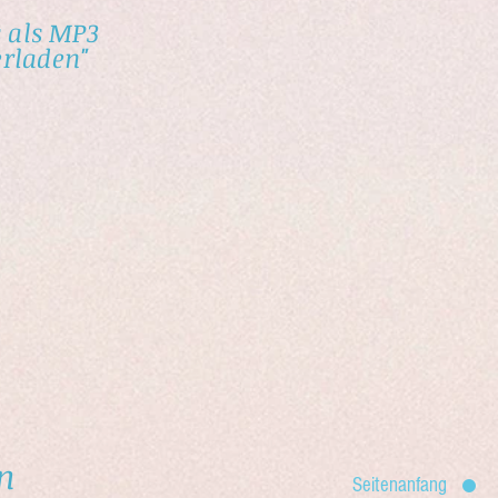
s als MP3
erladen"
n
Seitenanfang