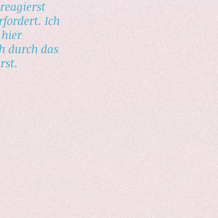
 reagierst
fordert. Ich
 hier
ch durch das
rst.