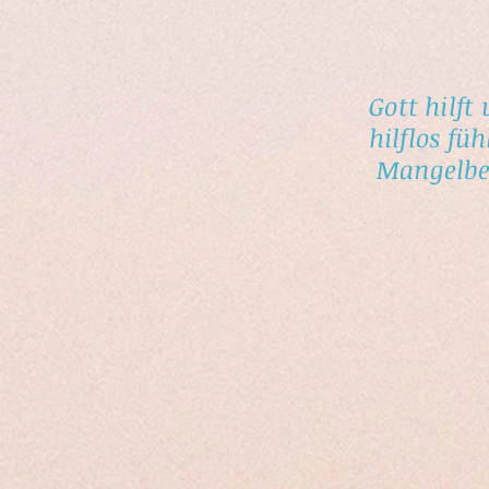
Gott hilft
hilflos fü
Mangelbew