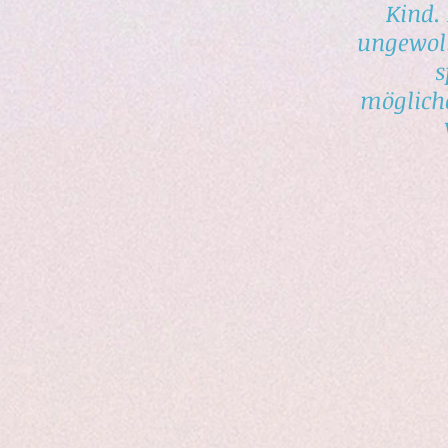
Kind. 
ungewoll
s
mögliche