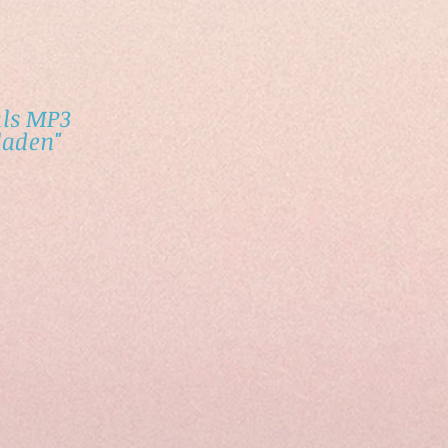
als MP3
laden"