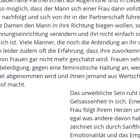
dauerhafte Partnerschaft auf Augenhöhe und in Liebe,
o möglich, dass der Mann sich einer Frau dann volls
nachfolgt und sich von ihr in der Partnerschaft führen
die Damen den Mann in ihre Richtung biegen wollen, s
nungseinrichtung verändern und ihn nicht einfach 
lich ist. Viele Männer, die noch die Anbindung an ihr 
 leider zudem oft die Erfahrung, dass ihre zuvorke
von Frauen gar nicht mehr geschätzt wird. Frauen seh
 Beleidigung, gegen eine feministische Haltung an, we
tel abgenommen wird und ihnen jemand aus Wertsch
of macht. 
Das urweibliche Sein ruht 
Gelsassenheit in sich. Ein
Frau folgt ihrem Herzen un
egal was andere davon ha
zeichnet sich durch Sanfthe
Emotionalität und das Em