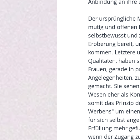
Anbindung an ihre u
Der ursprüngliche M
mutig und offenen H
selbstbewusst und 
Eroberung bereit, u
kommen. Letztere 
Qualitäten, haben si
Frauen, gerade in p
Angelegenheiten, zu
gemacht. Sie sehen
Wesen eher als Kon
somit das Prinzip d
Werbens" um einen p
für sich selbst an
Erfüllung mehr gef
wenn der Zugang zu