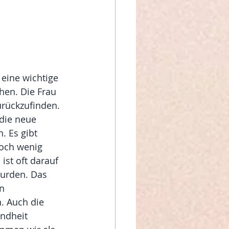
eine wichtige 
hen. Die Frau 
urückzufinden. 
die neue 
. Es gibt 
noch wenig 
st oft darauf 
wurden. Das 
n 
. Auch die 
ndheit 