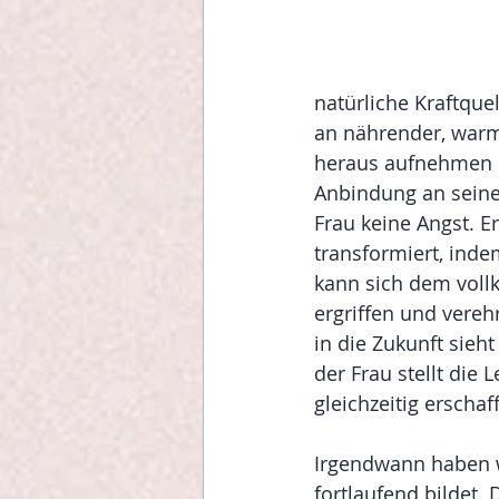
natürliche Kraftque
an nährender, warmh
heraus aufnehmen ka
Anbindung an seine 
Frau keine Angst. Er
transformiert, inde
kann sich dem voll
ergriffen und verehr
in die Zukunft sieh
der Frau stellt die
gleichzeitig erscha
Irgendwann haben w
fortlaufend bildet