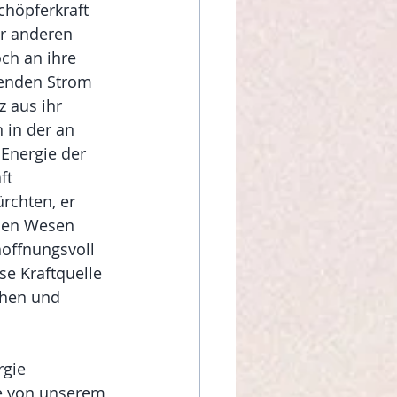
chöpferkraft 
r anderen 
och an ihre 
renden Strom 
 aus ihr 
 in der an 
Energie der 
ft 
rchten, er 
hen Wesen 
hoffnungsvoll 
se Kraftquelle 
ehen und 
gie 
ie von unserem 