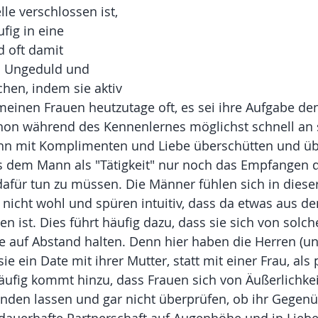
le verschlossen ist, 
fig in eine 
 oft damit 
h Ungeduld und 
chen, indem sie aktiv 
inen Frauen heutzutage oft, es sei ihre Aufgabe de
hon während des Kennenlernes möglichst schnell an s
ihn mit Komplimenten und Liebe überschütten und ü
s dem Mann als "Tätigkeit" nur noch das Empfangen d
dafür tun zu müssen. Die Männer fühlen sich in dieser
s nicht wohl und spüren intuitiv, dass da etwas aus d
en ist. Dies führt häufig dazu, dass sie sich von solc
ie auf Abstand halten. Denn hier haben die Herren (u
ie ein Date mit ihrer Mutter, statt mit einer Frau, als 
äufig kommt hinzu, dass Frauen sich von Äußerlichke
nden lassen und gar nicht überprüfen, ob ihr Gegen