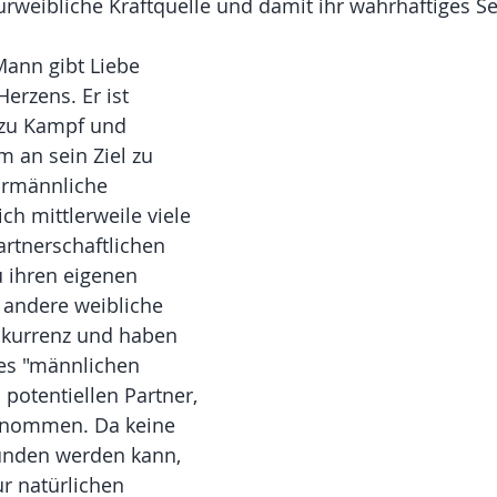
rweibliche Kraftquelle und damit ihr wahrhaftiges Se
ann gibt Liebe 
erzens. Er ist 
zu Kampf und 
m an sein Ziel zu 
urmännliche 
ch mittlerweile viele 
artnerschaftlichen 
 ihren eigenen 
 andere weibliche 
kurrenz und haben 
es "männlichen 
otentiellen Partner, 
genommen. Da keine 
unden werden kann, 
r natürlichen 