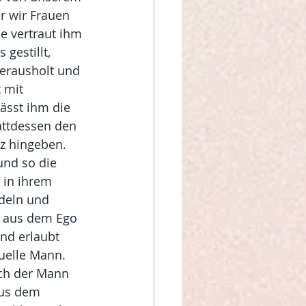
r wir Frauen 
e vertraut ihm 
gestillt, 
erausholt und 
 mit 
sst ihm die 
attdessen den 
z hingeben. 
und so die 
 in ihrem 
deln und 
e aus dem Ego 
und erlaubt 
quelle Mann. 
uch der Mann 
aus dem 