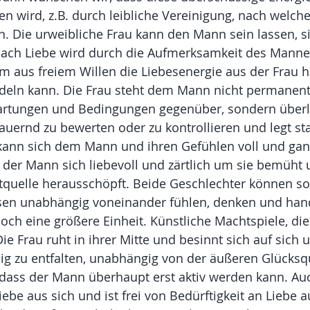
wird, z.B. durch leibliche Vereinigung, nach welche
. Die urweibliche Frau kann den Mann sein lassen, si
ach Liebe wird durch die Aufmerksamkeit des Mannes 
m aus freiem Willen die Liebesenergie aus der Frau h
ndeln kann. Die Frau steht dem Mann nicht permanent
rtungen und Bedingungen gegenüber, sondern überlä
dauernd zu bewerten oder zu kontrollieren und legt st
 kann sich dem Mann und ihren Gefühlen voll und gan
ss der Mann sich liebevoll und zärtlich um sie bemüht 
ftquelle herausschöpft. Beide Geschlechter können so
en unabhängig voneinander fühlen, denken und han
ch eine größere Einheit. Künstliche Machtspiele, di
ie Frau ruht in ihrer Mitte und besinnt sich auf sich 
öllig zu entfalten, unabhängig von der äußeren Glücks
sodass der Mann überhaupt erst aktiv werden kann. A
iebe aus sich und ist frei von Bedürftigkeit an Liebe 