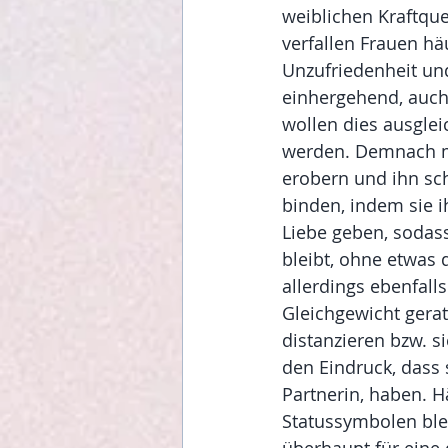
weiblichen Kraftquel
verfallen Frauen häu
Unzufriedenheit und
einhergehend, auc
wollen dies ausglei
werden. Demnach me
erobern und ihn sc
binden, indem sie 
Liebe geben, sodas
bleibt, ohne etwas 
allerdings ebenfall
Gleichgewicht gerat
distanzieren bzw. s
den Eindruck, dass s
Partnerin, haben. H
Statussymbolen ble