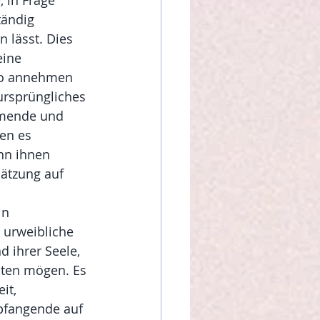
 in Frage 
tändig 
 lässt. Dies 
eine 
so annehmen 
ursprüngliches 
mmende und 
en es 
nn ihnen 
ätzung auf 
in 
e urweibliche 
d ihrer Seele, 
lten mögen. Es 
it, 
pfangende auf 