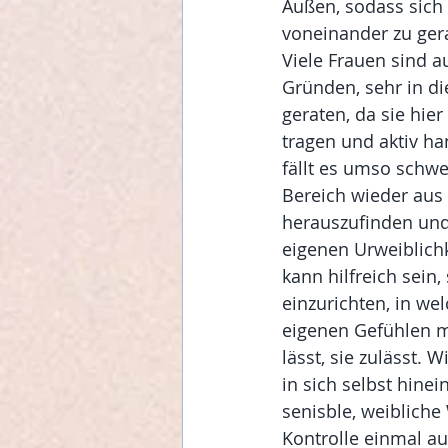
Außen, sodass sich
voneinander zu gera
Viele Frauen sind a
Gründen, sehr in di
geraten, da sie hier
tragen und aktiv h
fällt es umso schwe
Bereich wieder aus
herauszufinden und
eigenen Urweiblichk
kann hilfreich sein,
einzurichten, in w
eigenen Gefühlen m
lässt, sie zulässt. 
in sich selbst hinei
senisble, weiblich
Kontrolle einmal a