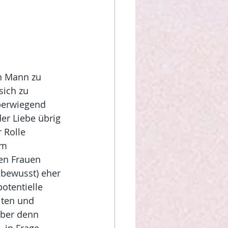
n Mann zu 
ich zu 
berwiegend 
er Liebe übrig 
 Rolle 
em 
hen Frauen 
nbewusst) eher 
potentielle 
iten und 
über denn 