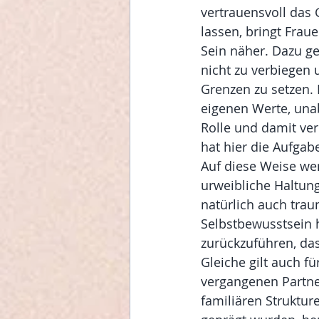
vertrauensvoll das 
lassen, bringt Frau
Sein näher. Dazu geh
nicht zu verbiegen 
Grenzen zu setzen.
eigenen Werte, una
Rolle und damit ver
hat hier die Aufgab
Auf diese Weise we
urweibliche Haltung
natürlich auch trau
Selbstbewusstsein h
zurückzuführen, das
Gleiche gilt auch fü
vergangenen Partner
familiären Struktur