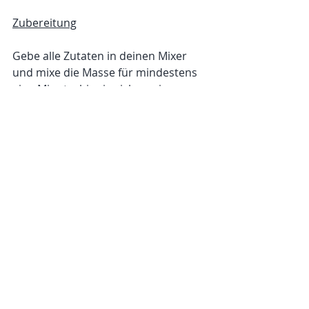
Zubereitung
Gebe alle Zutaten in deinen Mixer 
und mixe die Masse für mindestens 
eine Minute, bis sie sich zu einer 
einheitlichen Flüssigkeit vermischt 
hat. Ich mag es bei meinem 
Smoothie etwas sämiger. Ist dir dein 
Getränk noch zu fest, gebe einfach 
noch mehr Wasser hinzu.  
Schönheit & Gesundheit