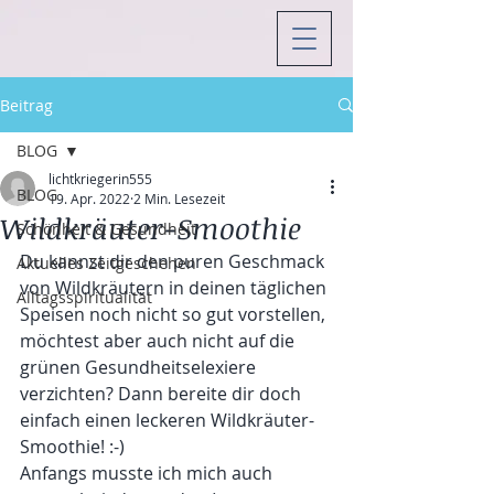
Beitrag
BLOG
lichtkriegerin555
BLOG
19. Apr. 2022
2 Min. Lesezeit
Wildkräuter-Smoothie
Schönheit & Gesundheit
Du kannst dir den puren Geschmack 
Aktuelles Zeitgeschehen
von Wildkräutern in deinen täglichen 
Alltagsspiritualität
Speisen noch nicht so gut vorstellen, 
möchtest aber auch nicht auf die 
grünen Gesundheitselexiere 
verzichten? Dann bereite dir doch 
einfach einen leckeren Wildkräuter-
Smoothie! :-)
Anfangs musste ich mich auch 