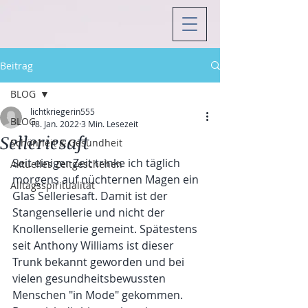
Beitrag
BLOG
lichtkriegerin555
BLOG
18. Jan. 2022
3 Min. Lesezeit
Selleriesaft
Schönheit & Gesundheit
Seit einiger Zeit trinke ich täglich 
Aktuelles Zeitgeschehen
morgens auf nüchternen Magen ein 
Alltagsspiritualität
Glas Selleriesaft. Damit ist der 
Stangensellerie und nicht der 
Knollensellerie gemeint. Spätestens 
seit Anthony Williams ist dieser 
Trunk bekannt geworden und bei 
vielen gesundheitsbewussten 
Menschen "in Mode" gekommen. 