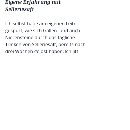
Eigene Erfahrung mit 
Selleriesaft
Ich selbst habe am eigenen Leib 
gespürt, wie sich Gallen- und auch 
Nierensteine durch das tägliche 
Trinken von Selleriesaft, bereits nach 
drei Wochen gelöst haben. Ich litt 
lange Jahre immer wiederkehrend an 
Blasenentzündung, die oft in einer 
Nierenbeckenentzündung gipfelte. 
Seitdem ich Selleriesaft trinke, sind 
meine Blase und Niere gestärkt und 
beschwerdefrei. 